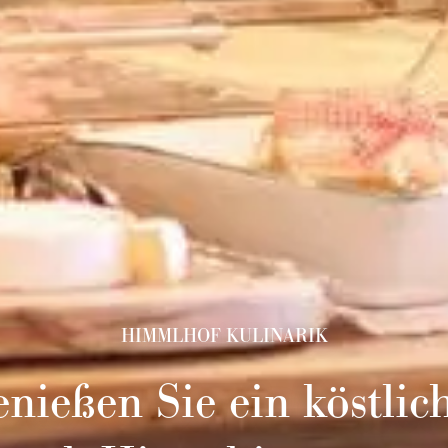
HIMMLHOF KULINARIK
nießen Sie ein köstlic