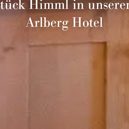
tück Himml in unser
Arlberg Hotel