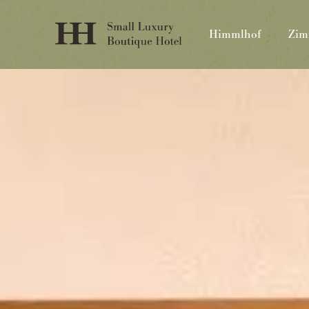
Himmlhof
Zim
Himmlhof
St. Anton
T.
+43 (0)5446 2322
info@himmlhof.com
Anfragen
Buchen