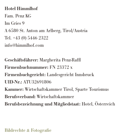
Hotel Himmlhof
Fam. Penz KG
Im Gries 9
A 6580 St. Anton am Arlberg, Tirol/Austria
Tel. +43 (0) 5446 2322
info@himmlhof.com
Geschäftsführer:
Margherita Penz-Raffl
Firmenbuchnummer:
FN 23372 x
Firmenbuchgericht:
Landesgericht Innsbruck
UID-Nr.:
ATU32691806
Kammer:
Wirtschaftskammer Tirol, Sparte Tourismus
Berufsverband:
Wirtschaftskammer
Berufsbezeichnung und Mitgliedstaat:
Hotel, Österreich
Bildrechte & Fotografie