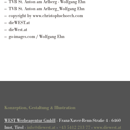
TVB St. Anton am Arlberg - Wolfgang Ehn
TVB St. Anton am Arlberg_Wolfgang Ehn
copyright by www.christophschoech.com
dieWEST.at
dieWest.at
go-images.com / Wolfgang Ehn
Konzeption, Gestaltung & Illustration
WEST Werbeagentur GmbH
· Franz-Xaver-Renn-Straße 4 · 6460
Imst, Tirol ·
info@diewest.at
·
+43 5412 213 77
·
www.diewest.at