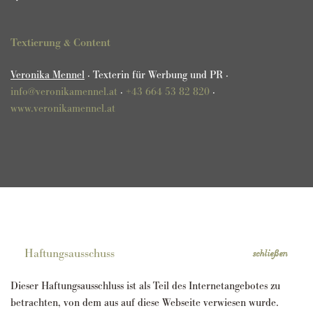
Textierung & Content
Veronika Mennel
· Texterin für Werbung und PR ·
info@veronikamennel.at
·
+43 664 53 82 820
·
www.veronikamennel.at
Haftungsausschuss
Dieser Haftungsausschluss ist als Teil des Internetangebotes zu
betrachten, von dem aus auf diese Webseite verwiesen wurde.