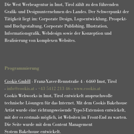
Die West Werbeagentur in Imst, Tirol zählt zu den führenden
Grafik- und Designunternehmen des Landes. Der Schwerpunkt der
Tätigkeit liegt im: Corporate Design, Logoentwicklung, Prospekt-
und Buchgestaltung, Corporate Publishing, Illustration,
Informationsgrafik, Webdesign sowie der Konzeption und
Realisierung von komplexen Websites.
Programmierung
Cookis GmbH
· Franz-Xaver-Rennstraße 4 · 6460 Imst, Tirol
·
info@cookis.at
·
+43 5412 213 46
·
www.cookis.at
Cookis Webworks in Imst, Tirol entwickelt anspruchsvolle
technische Lösungen für das Internet. Mit dem Cookis Bakehouse
Artist wurde eine richtungsweisende Typo3-Extension entwickelt,
mit der es erstmals möglich, ist Websiten im Front-End zu warten.
Die Seite wurde mit dem Content Management
System Bakehouse entwickelt.