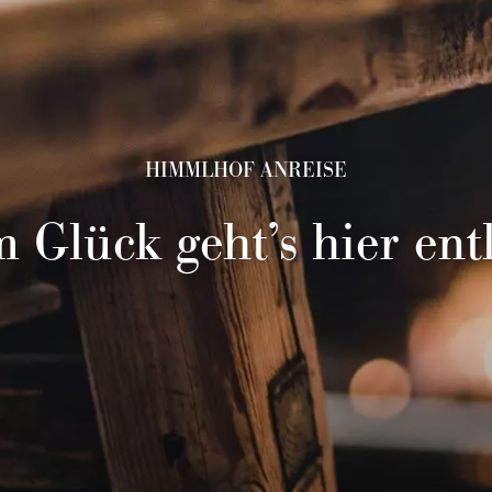
HIMMLHOF ANREISE
 Glück geht’s hier ent