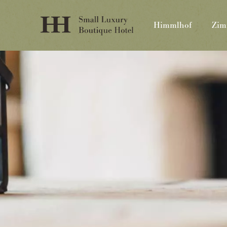
Himmlhof
Zim
Himmlhof
St. Anton
T.
+43 (0)5446 2322
info@himmlhof.com
Anfragen
Buchen