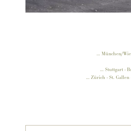
... München/Wie
... Stuttgart - 
... Zürich - St. Galle